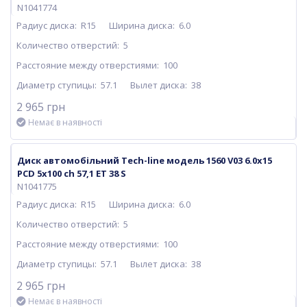
N1041774
Радиус диска:
R15
Ширина диска:
6.0
Количество отверстий:
5
Расстояние между отверстиями:
100
Диаметр ступицы:
57.1
Вылет диска:
38
2 965 грн
Немає в наявності
Диск автомобільний Tech-line модель 1560 V03 6.0х15
PCD 5x100 ch 57,1 ET 38 S
N1041775
Радиус диска:
R15
Ширина диска:
6.0
Количество отверстий:
5
Расстояние между отверстиями:
100
Диаметр ступицы:
57.1
Вылет диска:
38
2 965 грн
Немає в наявності