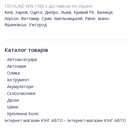
TECHLINE VEN-1560 з доставкою по Україні:
Київ
,
Харків
,
Одеса
,
Дніпро
,
Львів
,
Кривий Ріг
,
Вінниця
,
Херсон
,
Житомир
,
Суми
,
Хмельницький
,
Рівне
,
Івано-
Франківськ
,
Ужгород
Каталог товарів
-
Автоаксесуари
-
Автохімія
-
Олива
-
Інструмент
-
Акумулятори
-
Склоочисники
-
Диски
-
Шини
-
Кріплення Коліс
Інтернет-магазин КІНГ АВТО
››
Інтернет-магазин КІНГ АВТО