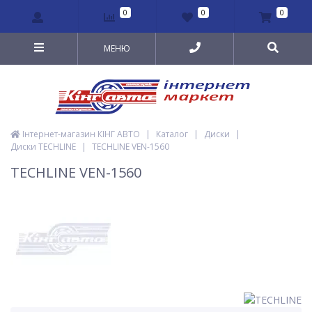
0
0
0
МЕНЮ
Інтернет-магазин КІНГ АВТО
|
Каталог
|
Диски
|
Диски TECHLINE
|
TECHLINE VEN-1560
TECHLINE VEN-1560