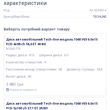
характеристики
Код:
AA-0256614
Бренд/Виробник:
TECHLINE
Виберіть потрібний варіант товару
Диск автомобільний Tech-line модель 1560 V03 6.0х15
PCD 4x98 ch 58,6 ET 40 BD
N1041773
Радиус диска:
R15
Ширина диска:
6.0
Количество отверстий:
4
Расстояние между отверстиями:
98
Диаметр ступицы:
58.6
Вылет диска:
40
3 480 грн
Немає в наявності
Диск автомобільний Tech-line модель 1560 V03 6.0х15
PCD 5x100 ch 57,1 ET 38 BD