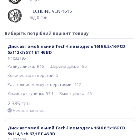
TECHLINE VEN-1615
від
0
грн
Виберіть потрібний варіант товару
Диск автомобільний Tech-line модель 1616 6.5х16 PCD
5x112 ch 57,1 ET 46 BD
N1032195
Радиус диска:
R16
Ширина диска:
6.5
Количество отверстий:
5
Расстояние между отверстиями:
112
Диаметр ступицы:
57.1
Вылет диска:
46
2 385 грн
Немає в наявності
Диск автомобільний Tech-line модель 1616 6.5х16 PCD
5x114,3 ch 67,1 ET 46 BD
N1032196