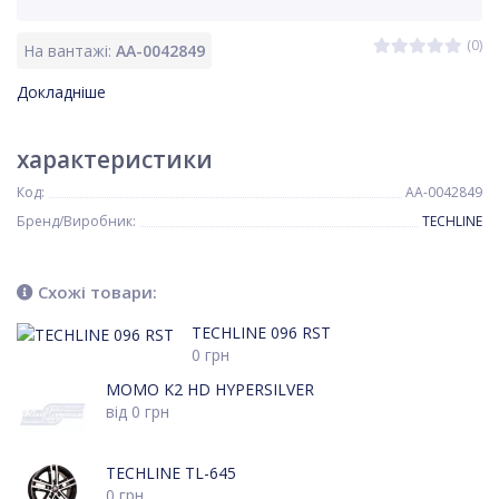
(0)
На вантажі:
AA-0042849
Докладніше
характеристики
Код:
AA-0042849
Бренд/Виробник:
TECHLINE
Схожі товари:
TECHLINE 096 RST
0
грн
MOMO K2 HD HYPERSILVER
від
0
грн
TECHLINE TL-645
0
грн