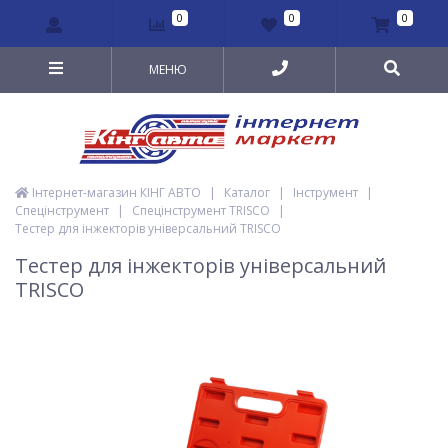
0
0
0
МЕНЮ
Інтернет-магазин КІНГ АВТО
|
Каталог
|
Інструмент
|
Спецінструмент
|
Спецінструмент TRISCO
|
Тестер для інжекторів універсальний TRISCO
Тестер для інжекторів універсальний
TRISCO