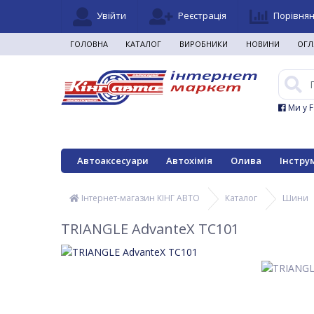
Увійти
Реєстрація
Порівня
ГОЛОВНА
КАТАЛОГ
ВИРОБНИКИ
НОВИНИ
ОГЛ
Ми у 
Автоаксесуари
Автохімія
Олива
Інстру
Інтернет-магазин КІНГ АВТО
Каталог
Шини
TRIANGLE AdvanteX TC101