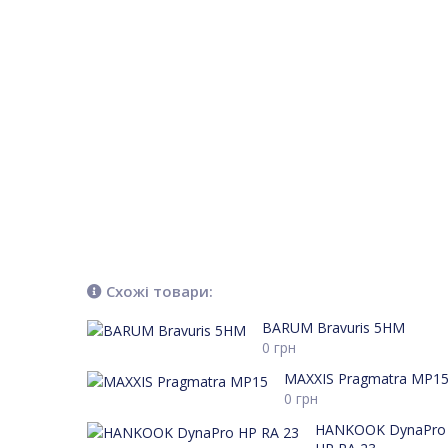
Схожі товари:
BARUM Bravuris 5HM
0
грн
MAXXIS Pragmatra MP1
0
грн
HANKOOK DynaPro