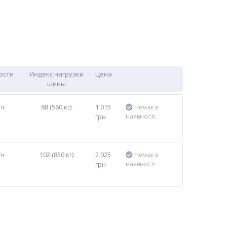
ости
Индекс нагрузки
Цена
шины
/ч
88 (560 кг)
1 015
Немає в
грн
наявності
/ч
102 (850 кг)
2 025
Немає в
грн
наявності