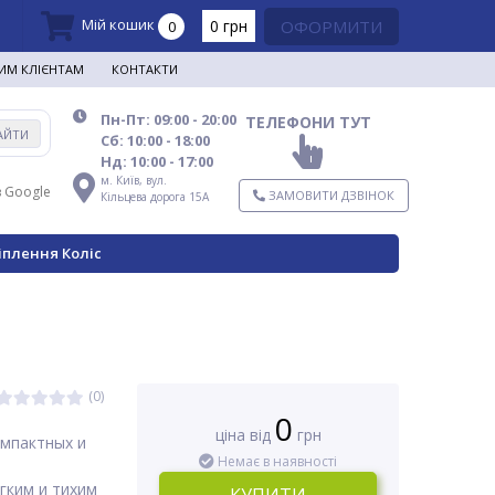
Мій кошик
0 грн
ОФОРМИТИ
0
ИМ КЛІЄНТАМ
КОНТАКТИ
Пн-Пт: 09:00 - 20:00
ТЕЛЕФОНИ ТУТ
АЙТИ
Сб: 10:00 - 18:00
Нд: 10:00 - 17:00
м. Київ,
вул.
в Google
ЗАМОВИТИ ДЗВІНОК
Кільцева дорога 15А
іплення Коліс
(0)
0
ціна від
грн
омпактных и
Немає в наявності
гким и тихим