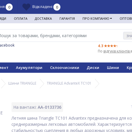
ння
Відкладені
0
0
ЯДИ
ОПЛАТА
ДОСТАВКА
ГАРАНТІЯ
ПРО КОМПАНІЮ
ОПТОВ
ЗН
Facebook
4.3
По
відгуків клієнтів
мент
Акумулятори
Склоочисники
Диски
Шини
Кр
Шини TRIANGLE
TRIANGLE AdvanteX TC101
На вантажі:
AA-0133736
Летняя шина Triangle TC101 Advantex предназначена для к
среднеразмерных легковых автомобилей. Характеризуется
стабильностью сцепления в любых дорожных условиях, мя