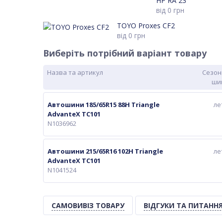
HP RA 23
від
0
грн
TOYO Proxes CF2
від
0
грн
Виберіть потрібний варіант товару
Назва та артикул
Сезон
ши
Автошини 185/65R15 88H Triangle
ле
AdvanteX TC101
N1036962
Автошини 215/65R16 102H Triangle
ле
AdvanteX TC101
N1041524
САМОВИВІЗ ТОВАРУ
ВІДГУКИ ТА ПИТАНН