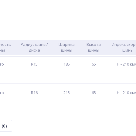
ность
Радиус шины/
Ширина
Высота
Индекс скор
ны
диска
шины
шины
шины
то
R15
185
65
H - 210 км
то
R16
215
65
H - 210 км
Я
(0)