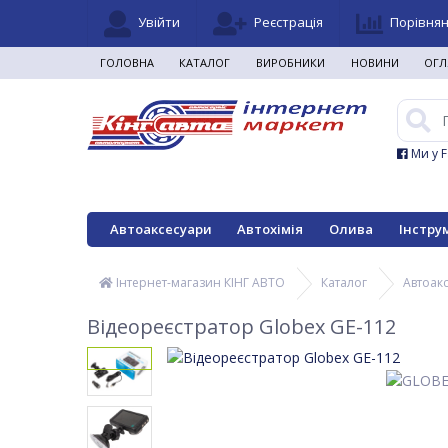
Увійти
Реєстрація
Порівня
ГОЛОВНА
КАТАЛОГ
ВИРОБНИКИ
НОВИНИ
ОГЛ
Ми у 
Автоаксесуари
Автохімія
Олива
Інстру
Інтернет-магазин КІНГ АВТО
Каталог
Автоак
Відеореєстратор Globex GE-112