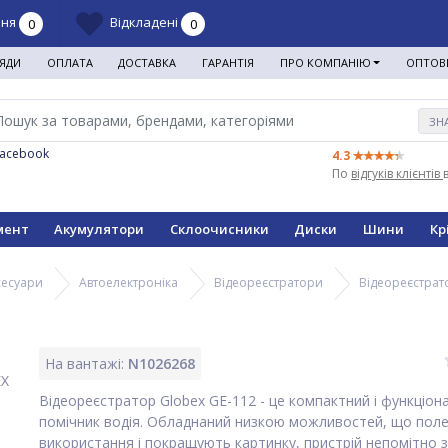
ння
Відкладені
0
0
ЯДИ
ОПЛАТА
ДОСТАВКА
ГАРАНТІЯ
ПРО КОМПАНІЮ
ОПТОВ
ЗН
Facebook
4.3
По
відгуків клієнтів
мент
Акумулятори
Склоочисники
Диски
Шини
Кр
сесуари
Автоелектроніка
Відеореєстратори
Відеореєстра
На вантажі:
N1026268
Відеореєстратор Globex GE-112 - це компактний і функціон
помічник водія. Обладнаний низкою можливостей, що пол
використання і покращують картинку, пристрій непомітно 