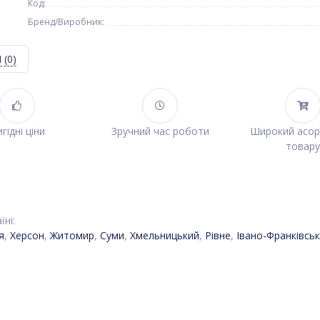
Код:
Бренд/Виробник:
Я
(0)
гідні ціни
Зручний час роботи
Широкий асо
товару
ні:
я
,
Херсон
,
Житомир
,
Суми
,
Хмельницький
,
Рівне
,
Івано-Франківськ