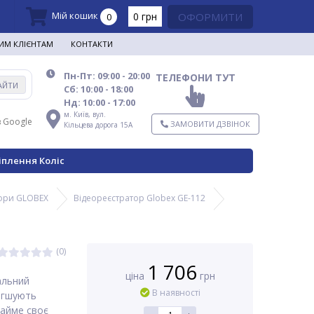
Мій кошик
0 грн
ОФОРМИТИ
0
ИМ КЛІЄНТАМ
КОНТАКТИ
Пн-Пт: 09:00 - 20:00
ТЕЛЕФОНИ ТУТ
АЙТИ
Сб: 10:00 - 18:00
Нд: 10:00 - 17:00
м. Київ,
вул.
в Google
ЗАМОВИТИ ДЗВІНОК
Кільцева дорога 15А
іплення Коліс
тори GLOBEX
Відеореєстратор Globex GE-112
(0)
1 706
ціна
грн
альний
В наявності
егшують
займе своє