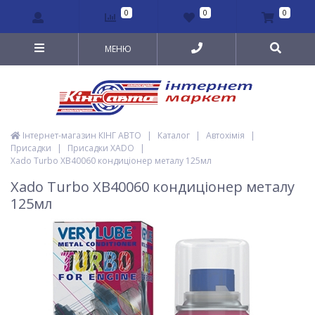
0
0
0
МЕНЮ
Інтернет-магазин КІНГ АВТО
|
Каталог
|
Автохімія
|
Присадки
|
Присадки XADO
|
Xado Turbo XB40060 кондиціонер металу 125мл
Xado Turbo XB40060 кондиціонер металу
125мл