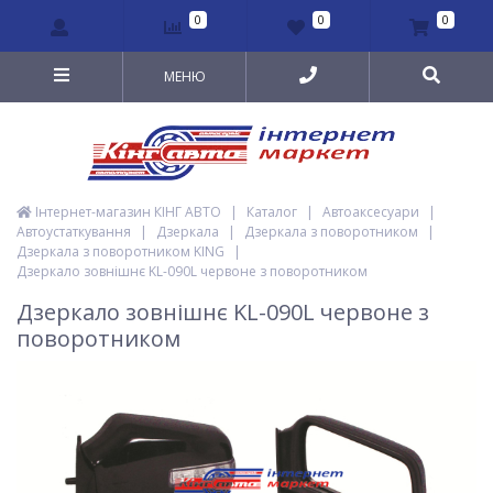
0
0
0
МЕНЮ
Інтернет-магазин КІНГ АВТО
|
Каталог
|
Автоаксесуари
|
Автоустаткування
|
Дзеркала
|
Дзеркала з поворотником
|
Дзеркала з поворотником KING
|
Дзеркало зовнішнє KL-090L червоне з поворотником
Дзеркало зовнішнє KL-090L червоне з
поворотником