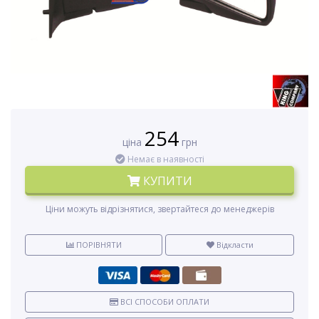
254
ціна
грн
Немає в наявності
КУПИТИ
Ціни можуть відрізнятися, звертайтеся до менеджерів
ПОРІВНЯТИ
Відкласти
ВСІ СПОСОБИ ОПЛАТИ